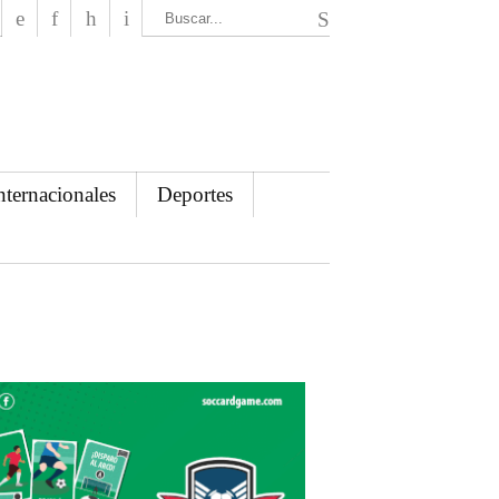
El Mensajero Diario
nternacionales
Deportes