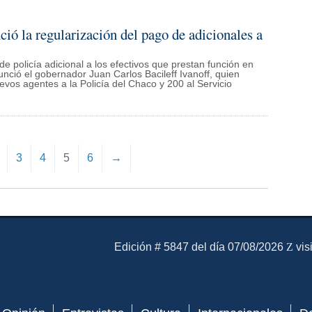
ió la regularización del pago de adicionales a
 de policía adicional a los efectivos que prestan función en
nunció el gobernador Juan Carlos Bacileff Ivanoff, quien
os agentes a la Policía del Chaco y 200 al Servicio
3
4
5
6
→
El Mensajero Diario
Edición # 5847 del día 07/08/2026
vis