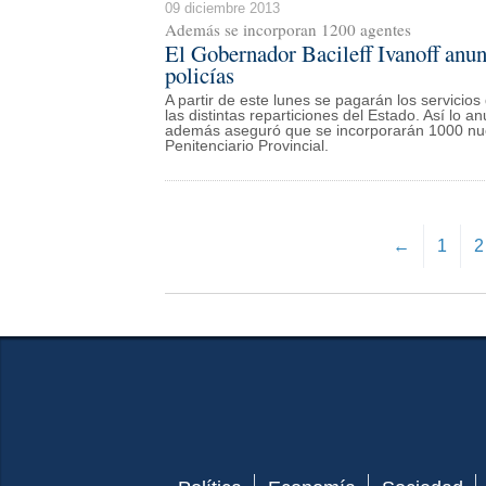
09 diciembre 2013
Además se incorporan 1200 agentes
El Gobernador Bacileff Ivanoff anunc
policías
A partir de este lunes se pagarán los servicios
las distintas reparticiones del Estado. Así lo a
además aseguró que se incorporarán 1000 nuev
Penitenciario Provincial.
←
1
2