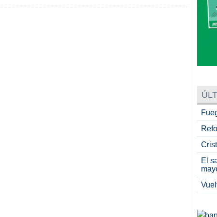
ÚLT
Fueg
Refo
Cris
El s
may
Vuel