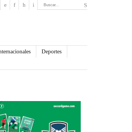
El Mensajero Diario
nternacionales
Deportes