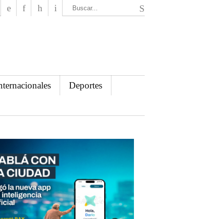
El Mensajero Diario
nternacionales
Deportes