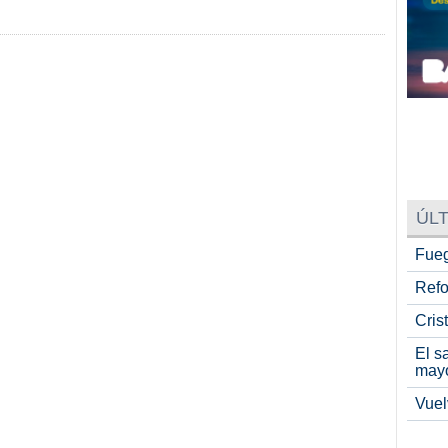
ÚLT
Fueg
Refo
Cris
El s
may
Vuel