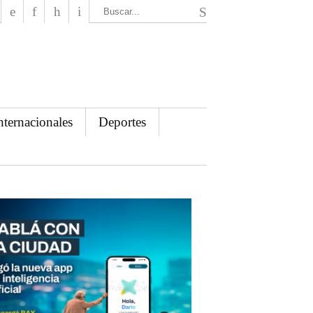
El Mensajero Diario
nternacionales
Deportes