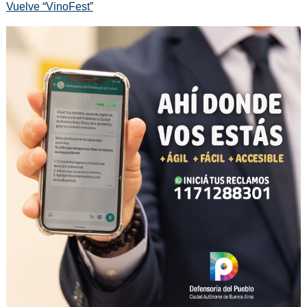
Vuelve “VinoFest”