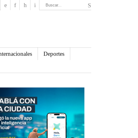
El Mensajero Diario
nternacionales
Deportes