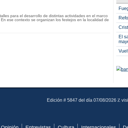
Fueg
alles para el desarrollo de distintas actividades en el marco
Refo
 En ese contexto se organizan los festejos en la localidad de
Cris
El s
may
Vuel
El Mensajero Diario
Edición # 5847 del día 07/08/2026
vis
Opinión
Entrevistas
Cultura
Internacionales
D