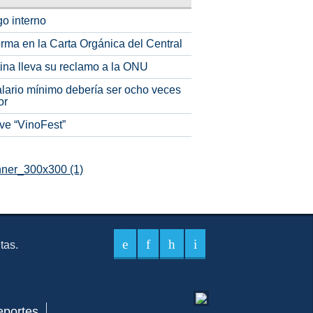
o interno
rma en la Carta Orgánica del Central
tina lleva su reclamo a la ONU
alario mínimo debería ser ocho veces
or
ve “VinoFest”
itas.
eportes