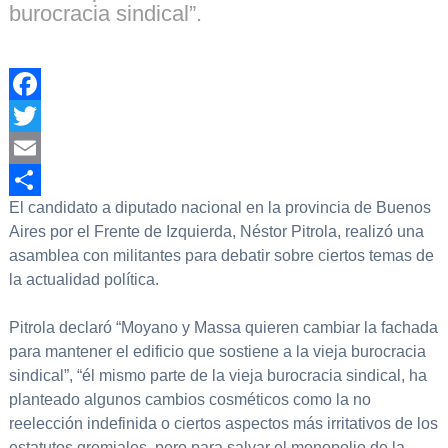
burocracia sindical”.
Facebook
Twitter
Email
El candidato a diputado nacional en la provincia de Buenos
Compartir
Aires por el Frente de Izquierda, Néstor Pitrola, realizó una
asamblea con militantes para debatir sobre ciertos temas de
la actualidad política.
Pitrola declaró “Moyano y Massa quieren cambiar la fachada
para mantener el edificio que sostiene a la vieja burocracia
sindical”, “él mismo parte de la vieja burocracia sindical, ha
planteado algunos cambios cosméticos como la no
reelección indefinida o ciertos aspectos más irritativos de los
estatutos gremiales, pero para salvar el monopolio de la