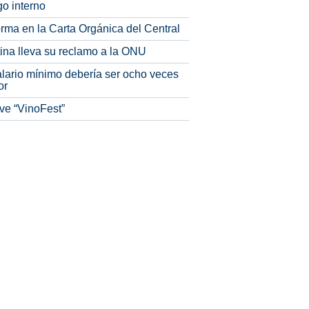
o interno
rma en la Carta Orgánica del Central
tina lleva su reclamo a la ONU
alario mínimo debería ser ocho veces
or
ve “VinoFest”