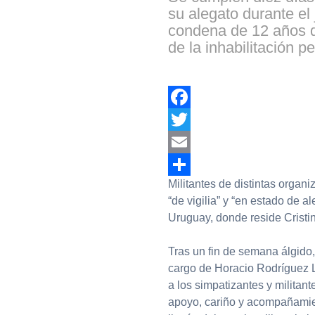
su alegato durante el 
condena de 12 años d
de la inhabilitación p
Facebook
Twitter
Email
Militantes de distintas organi
Compartir
“de vigilia” y “en estado de a
Uruguay, donde reside Cristi
Tras un fin de semana álgido,
cargo de Horacio Rodríguez La
a los simpatizantes y militan
apoyo, cariño y acompañamien