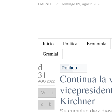
MENU
Domingo 09, agosto 2026
Inicio
Política
Economía
Gremial
Política
31
Continua la v
AGO 2022
vicepresiden
Kirchner
Se cumplen diez días 