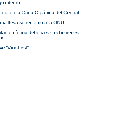
o interno
rma en la Carta Orgánica del Central
tina lleva su reclamo a la ONU
alario mínimo debería ser ocho veces
or
ve “VinoFest”