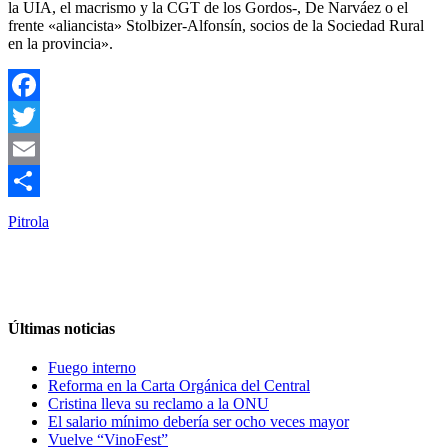
la UIA, el macrismo y la CGT de los Gordos-, De Narváez o el
frente «aliancista» Stolbizer-Alfonsín, socios de la Sociedad Rural
en la provincia».
Facebook
Twitter
Email
Compartir
Pitrola
Últimas noticias
Fuego interno
Reforma en la Carta Orgánica del Central
Cristina lleva su reclamo a la ONU
El salario mínimo debería ser ocho veces mayor
Vuelve “VinoFest”