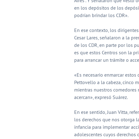
Aires”. Y señalaron que «esto 
en los depósitos de los depósi
podrían brindar los CDR».
En ese contexto, los dirigente
Cesar Lares, señalaron a la pren
de los CDR, en parte por los p
es que estos Centros son la pr
para arrancar un trámite o acce
«Es necesario enmarcar estos c
Pettovello a la cabeza, cinco 
mientras nuestros comedores no
acercan», expresó Suárez.
En ese sentido, Juan Vitta, refe
los derechos que nos otorga la
infancia para implementar acci
adolescentes cuyos derechos o