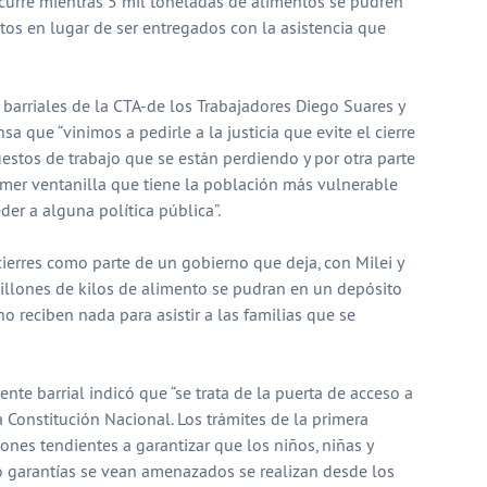
ocurre mientras 5 mil toneladas de alimentos se pudren
tos en lugar de ser entregados con la asistencia que
s barriales de la CTA-de los Trabajadores Diego Suares y
sa que “vinimos a pedirle a la justicia que evite el cierre
uestos de trabajo que se están perdiendo y por otra parte
imer ventanilla que tiene la población más vulnerable
der a alguna política pública”.
ierres como parte de un gobierno que deja, con Milei y
millones de kilos de alimento se pudran en un depósito
 reciben nada para asistir a las familias que se
rente barrial indicó que “se trata de la puerta de acceso a
 Constitución Nacional. Los trámites de la primera
ones tendientes a garantizar que los niños, niñas y
 garantías se vean amenazados se realizan desde los