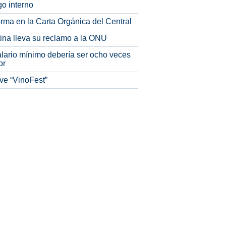
o interno
rma en la Carta Orgánica del Central
tina lleva su reclamo a la ONU
alario mínimo debería ser ocho veces
or
ve “VinoFest”