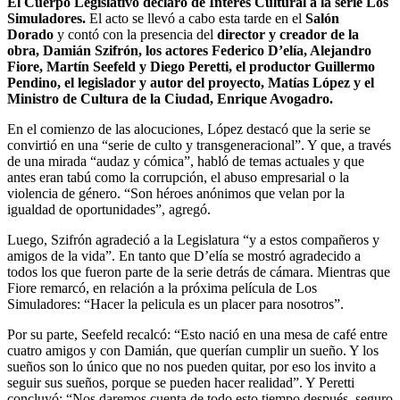
El Cuerpo Legislativo declaró de Interés Cultural a la serie Los
Simuladores.
El acto se llevó a cabo esta tarde en el
Salón
Dorado
y contó con la presencia del
director y creador de la
obra, Damián Szifrón, los actores Federico D’elía, Alejandro
Fiore, Martín Seefeld y Diego Peretti, el productor Guillermo
Pendino, el legislador y autor del proyecto, Matías López y el
Ministro de Cultura de la Ciudad, Enrique Avogadro.
En el comienzo de las alocuciones, López destacó que la serie se
convirtió en una “serie de culto y transgeneracional”. Y que, a través
de una mirada “audaz y cómica”, habló de temas actuales y que
antes eran tabú como la corrupción, el abuso empresarial o la
violencia de género. “Son héroes anónimos que velan por la
igualdad de oportunidades”, agregó.
Luego, Szifrón agradeció a la Legislatura “y a estos compañeros y
amigos de la vida”. En tanto que D’elía se mostró agradecido a
todos los que fueron parte de la serie detrás de cámara. Mientras que
Fiore remarcó, en relación a la próxima película de Los
Simuladores: “Hacer la pelicula es un placer para nosotros”.
Por su parte, Seefeld recalcó: “Esto nació en una mesa de café entre
cuatro amigos y con Damián, que querían cumplir un sueño. Y los
sueños son lo único que no nos pueden quitar, por eso los invito a
seguir sus sueños, porque se pueden hacer realidad”. Y Peretti
concluyó: “Nos daremos cuenta de todo esto tiempo después, seguro