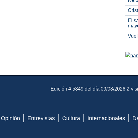
Refo
Cris
El s
may
Vuel
El Mensajero Diario
Edición # 5849 del día 09/08/2026
vis
Opinión
Entrevistas
Cultura
Internacionales
D