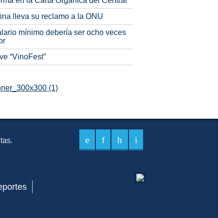
rma en la Carta Orgánica del Central
tina lleva su reclamo a la ONU
alario mínimo debería ser ocho veces
or
ve “VinoFest”
itas.
eportes