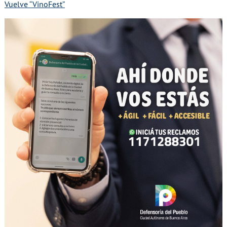
Vuelve “VinoFest”