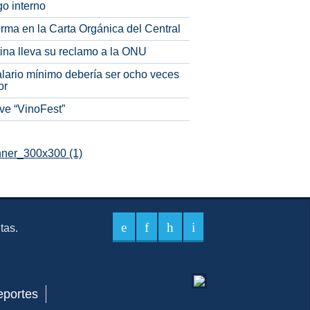
o interno
rma en la Carta Orgánica del Central
tina lleva su reclamo a la ONU
alario mínimo debería ser ocho veces
or
ve “VinoFest”
itas.
eportes