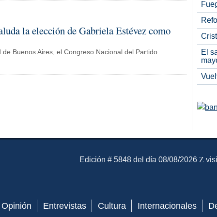
Fueg
Refo
luda la elección de Gabriela Estévez como
Cris
El s
d de Buenos Aires, el Congreso Nacional del Partido
may
Vuel
El Mensajero Diario
Edición # 5848 del día 08/08/2026
vis
Opinión
Entrevistas
Cultura
Internacionales
D