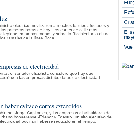
Fueg
Refo
luz
Cris
ministro eléctrico movilizaron a muchos barrios afectados y
as primeras horas de hoy. Los cortes de calle más
El s
ellepiane en ambas manos y sobre la Ricchieri, a la altura
may
dos ramales de la línea Roca.
Vuel
empresas de electricidad
onas, el senador oficialista consideró que hay que
esión» a las empresas distribuidoras de electricidad.
n haber evitado cortes extendidos
binete, Jorge Capitanich, y las empresas distribuidoras de
urbano bonaerense -Edenor y Edesur-, un alto ejecutivo de
electricidad podrían haberse reducido en el tiempo.