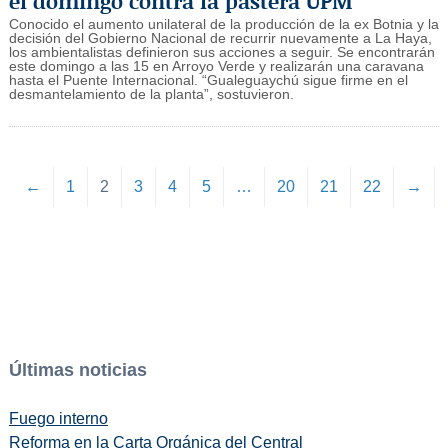
el domingo contra la pastera UPM
Conocido el aumento unilateral de la producción de la ex Botnia y la
decisión del Gobierno Nacional de recurrir nuevamente a La Haya,
los ambientalistas definieron sus acciones a seguir. Se encontrarán
este domingo a las 15 en Arroyo Verde y realizarán una caravana
hasta el Puente Internacional. “Gualeguaychú sigue firme en el
desmantelamiento de la planta”, sostuvieron.
←
1
2
3
4
5
…
20
21
22
→
Últimas noticias
Fuego interno
Reforma en la Carta Orgánica del Central