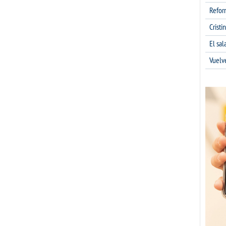
Refor
Cristi
El sa
Vuelv