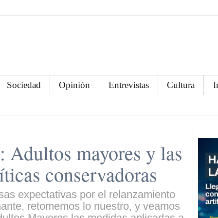
Sociedad
Opinión
Entrevistas
Cultura
I
: Adultos mayores y las
íticas conservadoras
sas expectativas por el relanzamiento
rnante, retomemos lo nuestro, y veamos
dultos Mayores las medidas aplicadas a