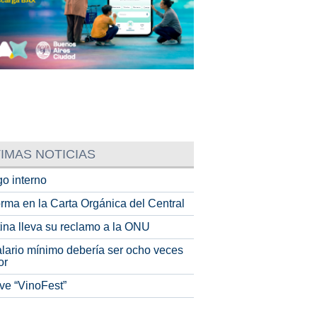
IMAS NOTICIAS
o interno
rma en la Carta Orgánica del Central
tina lleva su reclamo a la ONU
alario mínimo debería ser ocho veces
or
ve “VinoFest”