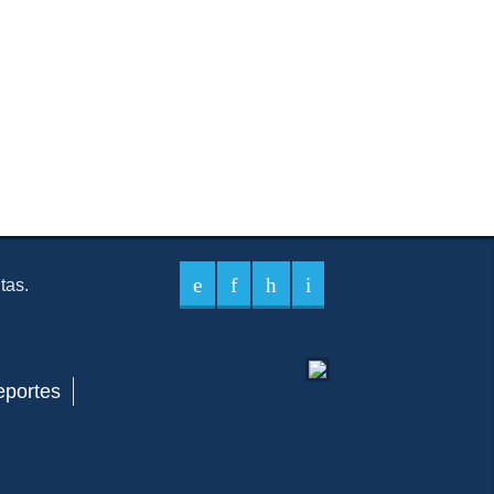
itas.
eportes