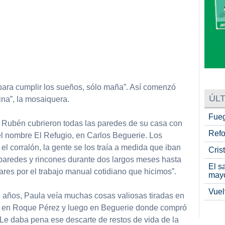
 para cumplir los sueños, sólo maña”. Así comenzó
ÚLT
ina”, la mosaiquera.
Fueg
 Rubén cubrieron todas las paredes de su casa con
Refo
el nombre El Refugio, en Carlos Beguerie. Los
el corralón, la gente se los traía a medida que iban
Cris
 paredes y rincones durante dos largos meses hasta
El s
lares por el trabajo manual cotidiano que hicimos”.
may
Vuel
o años, Paula veía muchas cosas valiosas tiradas en
ro en Roque Pérez y luego en Beguerie donde compró
 Le daba pena ese descarte de restos de vida de la