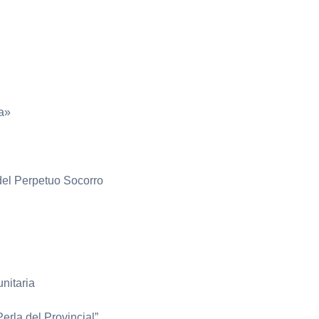
a»
del Perpetuo Socorro
nitaria
rla del Provincial”