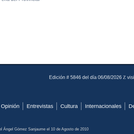
El Mensajero Diario
Edición # 5846 del día 06/08/2026
vis
Opinión
Entrevistas
Cultura
Internacionales
D
el Ángel Gómez Sanjaume el 10 de Agosto de 2010