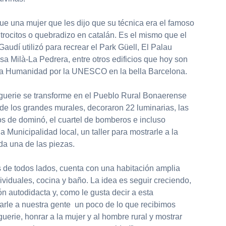
ue una mujer que les dijo que su técnica era el famoso
 trocitos o quebradizo en catalán. Es el mismo que el
audí utilizó para recrear el Park Güell, El Palau
sa Milà-La Pedrera, entre otros edificios que hoy son
la Humanidad por la UNESCO en la bella Barcelona.
uerie se transforme en el Pueblo Rural Bonaerense
de los grandes murales, decoraron 22 luminarias, las
os de dominó, el cuartel de bomberos e incluso
 Municipalidad local, un taller para mostrarle a la
a una de las piezas.
es de todos lados, cuenta con una habitación amplia
viduales, cocina y baño. La idea es seguir creciendo,
ón autodidacta y, como le gusta decir a esta
rle a nuestra gente un poco de lo que recibimos
uerie, honrar a la mujer y al hombre rural y mostrar