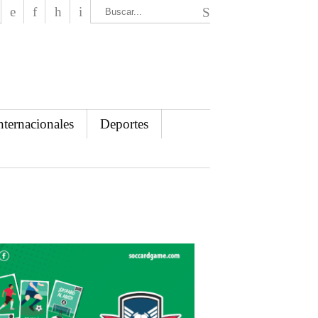
El Mensajero Diario
nternacionales
Deportes