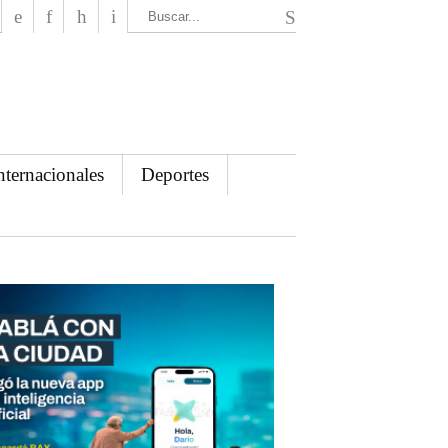
El Mensajero Diario
nternacionales
Deportes