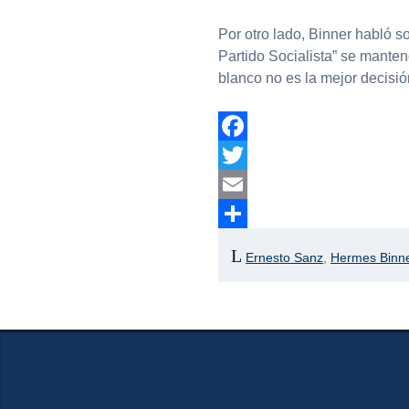
Por otro lado, Binner habló s
Partido Socialista” se mante
blanco no es la mejor decisió
Facebook
Twitter
Email
Compartir
Ernesto Sanz
,
Hermes Binn