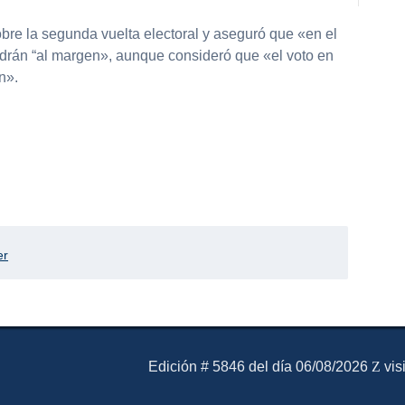
obre la segunda vuelta electoral y aseguró que «en el
ndrán “al margen», aunque consideró que «el voto en
n».
er
El Mensajero Diario
Edición # 5846 del día 06/08/2026
vis