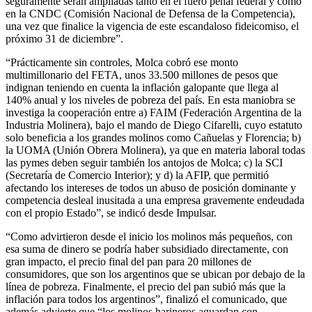
seguramente serán ampliadas tanto en el fuero penal federal y como
en la CNDC (Comisión Nacional de Defensa de la Competencia),
una vez que finalice la vigencia de este escandaloso fideicomiso, el
próximo 31 de diciembre”.
“Prácticamente sin controles, Molca cobró ese monto
multimillonario del FETA, unos 33.500 millones de pesos que
indignan teniendo en cuenta la inflación galopante que llega al
140% anual y los niveles de pobreza del país. En esta maniobra se
investiga la cooperación entre a) FAIM (Federación Argentina de la
Industria Molinera), bajo el mando de Diego Cifarelli, cuyo estatuto
solo beneficia a los grandes molinos como Cañuelas y Florencia; b)
la UOMA (Unión Obrera Molinera), ya que en materia laboral todas
las pymes deben seguir también los antojos de Molca; c) la SCI
(Secretaría de Comercio Interior); y d) la AFIP, que permitió
afectando los intereses de todos un abuso de posición dominante y
competencia desleal inusitada a una empresa gravemente endeudada
con el propio Estado”, se indicó desde Impulsar.
“Como advirtieron desde el inicio los molinos más pequeños, con
esa suma de dinero se podría haber subsidiado directamente, con
gran impacto, el precio final del pan para 20 millones de
consumidores, que son los argentinos que se ubican por debajo de la
línea de pobreza. Finalmente, el precio del pan subió más que la
inflación para todos los argentinos”, finalizó el comunicado, que
además advierte que “los molinos harineros aguardan con