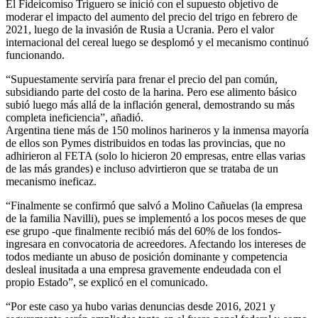
El Fideicomiso Triguero se inició con el supuesto objetivo de
moderar el impacto del aumento del precio del trigo en febrero de
2021, luego de la invasión de Rusia a Ucrania. Pero el valor
internacional del cereal luego se desplomó y el mecanismo continuó
funcionando.
“Supuestamente serviría para frenar el precio del pan común,
subsidiando parte del costo de la harina. Pero ese alimento básico
subió luego más allá de la inflación general, demostrando su más
completa ineficiencia”, añadió.
Argentina tiene más de 150 molinos harineros y la inmensa mayoría
de ellos son Pymes distribuidos en todas las provincias, que no
adhirieron al FETA (solo lo hicieron 20 empresas, entre ellas varias
de las más grandes) e incluso advirtieron que se trataba de un
mecanismo ineficaz.
“Finalmente se confirmó que salvó a Molino Cañuelas (la empresa
de la familia Navilli), pues se implementó a los pocos meses de que
ese grupo -que finalmente recibió más del 60% de los fondos-
ingresara en convocatoria de acreedores. Afectando los intereses de
todos mediante un abuso de posición dominante y competencia
desleal inusitada a una empresa gravemente endeudada con el
propio Estado”, se explicó en el comunicado.
“Por este caso ya hubo varias denuncias desde 2016, 2021 y