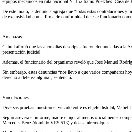
equipos mecánicos en ruta nacional Nº 152 tramo Puelches -Casa de Pi
De este modo, la denuncia agrega que “todas estas contrataciones y mu
de exclusividad con la firma de conformidad de este funcionario como 
Amenazas
Cabral afirmó que las anomalías descriptas fueron denunciadas a la Adm
presentación judicial.
Además, el funcionario del organismo reveló que José Manuel Rodrígue
Sin embargo, estas denuncias “nos llevó a que varios compañeros hoy
derecho a defensa alguna”, sentenció.
Vinculaciones
Diversas pruebas muestran el vínculo entre es el jefe distrital, Mabel
Según asevera el informe, madre e hijo -al menos oficialmente- compar
Mercedes Benz (dominio VES 513) y dos semiremolques.