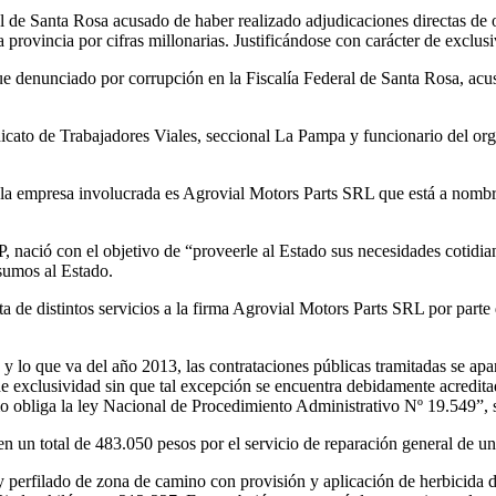
l de Santa Rosa acusado de haber realizado adjudicaciones directas de 
 provincia por cifras millonarias. Justificándose con carácter de exclusi
e denunciado por corrupción en la Fiscalía Federal de Santa Rosa, acus
dicato de Trabajadores Viales, seccional La Pampa y funcionario del org
a empresa involucrada es Agrovial Motors Parts SRL que está a nombre 
, nació con el objetivo de “proveerle al Estado sus necesidades cotidi
nsumos al Estado.
ta de distintos servicios a la firma Agrovial Motors Parts SRL por parte 
 lo que va del año 2013, las contrataciones públicas tramitadas se apar
e exclusividad sin que tal excepción se encuentra debidamente acredita
mo obliga la ley Nacional de Procedimiento Administrativo Nº 19.549”, 
s en un total de 483.050 pesos por el servicio de reparación general de
y perfilado de zona de camino con provisión y aplicación de herbicida d