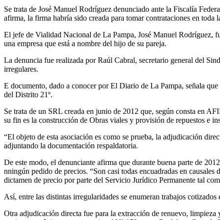
Compartir
Se trata de José Manuel Rodríguez denunciado ante la Fiscalía Federa
afirma, la firma habría sido creada para tomar contrataciones en toda la
El jefe de Vialidad Nacional de La Pampa, José Manuel Rodríguez, fu
una empresa que está a nombre del hijo de su pareja.
La denuncia fue realizada por Raúl Cabral, secretario general del Sin
irregulares.
E documento, dado a conocer por El Diario de La Pampa, señala que l
del Distrito 21º.
Se trata de un SRL creada en junio de 2012 que, según consta en AFIP
su fin es la construcción de Obras viales y provisión de repuestos e i
“El objeto de esta asociación es como se prueba, la adjudicación direc
adjuntando la documentación respaldatoria.
De este modo, el denunciante afirma que durante buena parte de 2012 y
nningún pedido de precios. “Son casi todas encuadradas en causales d
dictamen de precio por parte del Servicio Jurídico Permanente tal co
Así, entre las distintas irregularidades se enumeran trabajos cotizado
Otra adjudicación directa fue para la extracción de renuevo, limpieza 