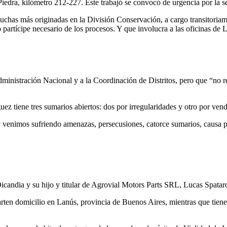
edra, kilómetro 212-227. Este trabajó se convocó de urgencia por la se
chas más originadas en la División Conservación, a cargo transitoriamen
partícipe necesario de los procesos. Y que involucra a las oficinas de
inistración Nacional y a la Coordinación de Distritos, pero que “no rec
z tiene tres sumarios abiertos: dos por irregularidades y otro por ve
 venimos sufriendo amenazas, persecusiones, catorce sumarios, causa pe
 Dicandia y su hijo y titular de Agrovial Motors Parts SRL, Lucas Spatar
ten domicilio en Lanús, provincia de Buenos Aires, mientras que tienen 