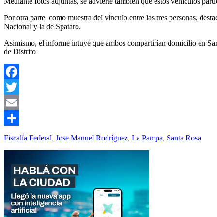
Mediante fotos adjuntas, se advierte también que estos vehículos part
Por otra parte, como muestra del vínculo entre las tres personas, dest
Nacional y la de Spataro.
Asimismo, el informe intuye que ambos compartirían domicilio en Sant
de Distrito
Facebook
Twitter
Email
Compartir
Fiscalía Federal
,
Jose Manuel Rodríguez
,
La Pampa
,
Santa Rosa