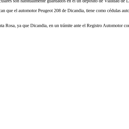
iculares son habitualmente guardados en el un depósito de Vialidad de L
acan que el automotor Peugeot 208 de Dicandia, tiene como cédulas autor
a Rosa, ya que Dicandia, en un trámite ante el Registro Automotor con