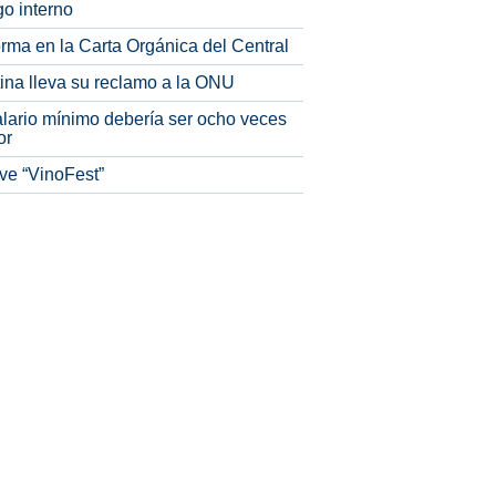
o interno
rma en la Carta Orgánica del Central
tina lleva su reclamo a la ONU
alario mínimo debería ser ocho veces
or
ve “VinoFest”