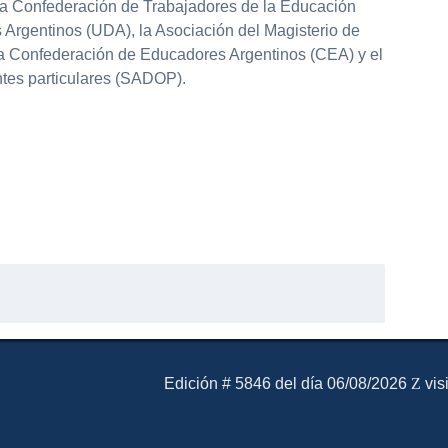
 la Confederación de Trabajadores de la Educación
 Argentinos (UDA), la Asociación del Magisterio de
a Confederación de Educadores Argentinos (CEA) y el
tes particulares (SADOP).
partir
El Mensajero Diario
Edición # 5846 del día 06/08/2026
vis