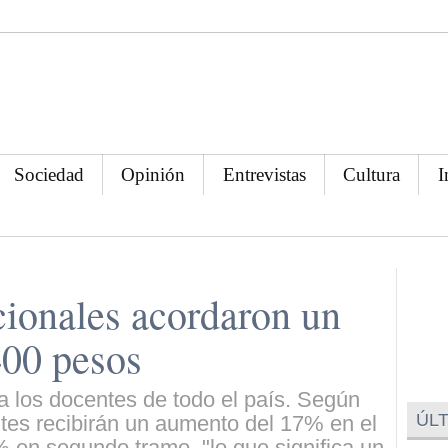
Sociedad
Opinión
Entrevistas
Cultura
I
ionales acordaron un
400 pesos
ra los docentes de todo el país. Según
ÚLT
tes recibirán un aumento del 17% en el
 en segundo tramo, "lo que significa un