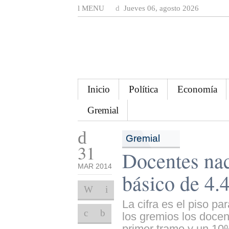
MENU
Jueves 06, agosto 2026
Inicio
Política
Economía
Gremial
Gremial
31
Docentes nac
MAR 2014
básico de 4.
La cifra es el piso pa
los gremios los docen
primer tramo y un 10%