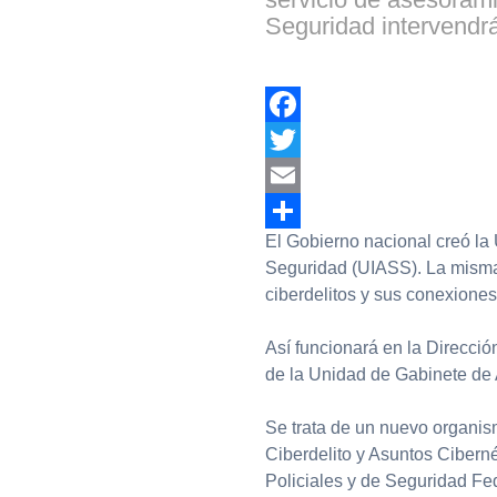
Seguridad intervendr
Facebook
Twitter
Email
El Gobierno nacional creó la U
Compartir
Seguridad (UIASS). La misma b
ciberdelitos y sus conexiones
Así funcionará en la Direcció
de la Unidad de Gabinete de
Se trata de un nuevo organis
Ciberdelito y Asuntos Ciberné
Policiales y de Seguridad Fe