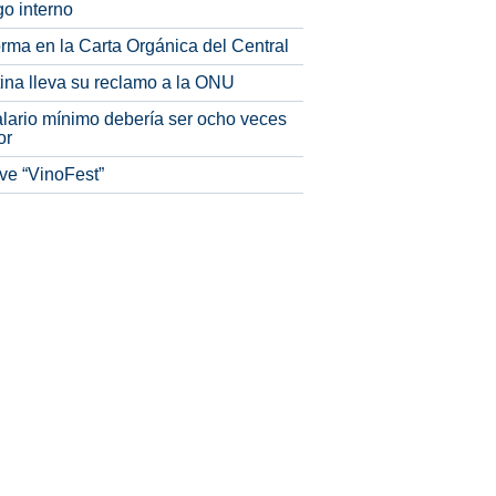
o interno
rma en la Carta Orgánica del Central
tina lleva su reclamo a la ONU
alario mínimo debería ser ocho veces
or
ve “VinoFest”