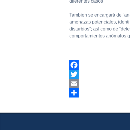
diferentes casos”.
También se encargará de “ana
amenazas potenciales, identif
disturbios“; así como de “det
comportamientos anómalos que
Facebook
Twitter
Email
Compartir