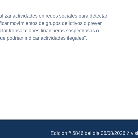
lizar actividades en redes sociales para detectar
icar movimientos de grupos delictivos o prever
ectar transacciones financieras sospechosas o
 podrían indicar actividades ilegales”.
El Mensajero Diario
Edición # 5846 del día 06/08/2026
vis