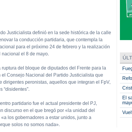
partir
o Justicialista definió en la sede histórica de la calle
novar la conducción partidaria, que contempla la
ional para el próximo 24 de febrero y la realización
l nacional el 8 de mayo.
ÚLT
 ruptura del bloque de diputados del Frente para la
Fueg
n el Consejo Nacional del Partido Justicialista que
Refo
e dirigentes peronistas, aquellos que integran el FpV,
Cris
 “disidentes”.
El s
may
ntro partidario fue el actual presidente del PJ,
n discurso en el que bregó por «la unidad del
Vuel
«a los gobernadores a estar unidos, junto a
porque solos no somos nada».