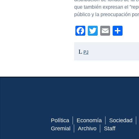
que también expresan el “repu
público y la preocupación por 
Facebook
Twitter
Email
Com
PJ
Política
Economía
Sociedad
Gremial
Archivo
Staff