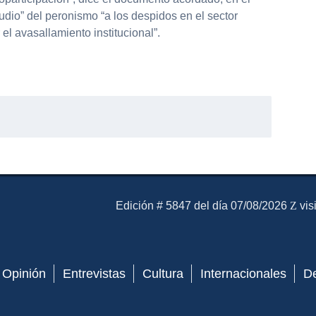
dio” del peronismo “a los despidos en el sector
el avasallamiento institucional”.
partir
El Mensajero Diario
Edición # 5847 del día 07/08/2026
vis
Opinión
Entrevistas
Cultura
Internacionales
D