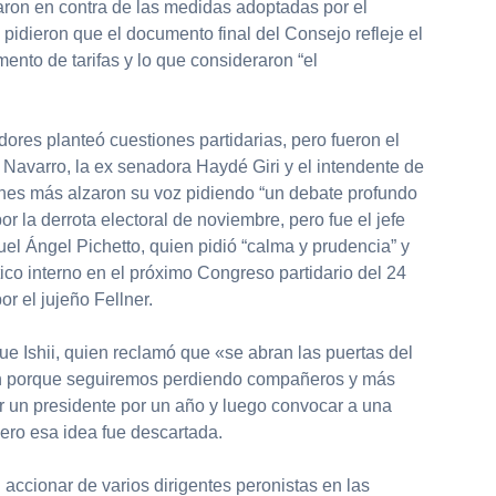
ron en contra de las medidas adoptadas por el
 pidieron que el documento final del Consejo refleje el
mento de tarifas y lo que consideraron “el
res planteó cuestiones partidarias, pero fueron el
 Navarro, la ex senadora Haydé Giri y el intendente de
ienes más alzaron su voz pidiendo “un debate profundo
r la derrota electoral de noviembre, pero fue el jefe
el Ángel Pichetto, quien pidió “calma y prudencia” y
tico interno en el próximo Congreso partidario del 24
r el jujeño Fellner.
ue Ishii, quien reclamó que «se abran las puertas del
ron porque seguiremos perdiendo compañeros y más
r un presidente por un año y luego convocar a una
pero esa idea fue descartada.
l accionar de varios dirigentes peronistas en las