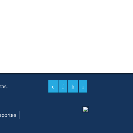
itas.
eportes