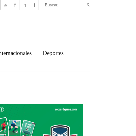
El Mensajero Diario
nternacionales
Deportes