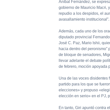
Aníbal Fernández, se expresa
gobierno de Mauricio Macri, y
repudio a los despidos, el au
avasallamiento institucional”.
Además, cada uno de los orado
diputado provincial Fernando
José C. Paz, Mario Ishii, qu
hacia dentro del peronismo” po
de bloque de senadores, Migu
llevar adelante el debate polí
de febrero, moción apoyada po
Una de las voces disidentes f
partido para los que se fue
elecciones» y propuso «elegi
elección en serio» en el PJ, 
En tanto, Giri apuntó contra e