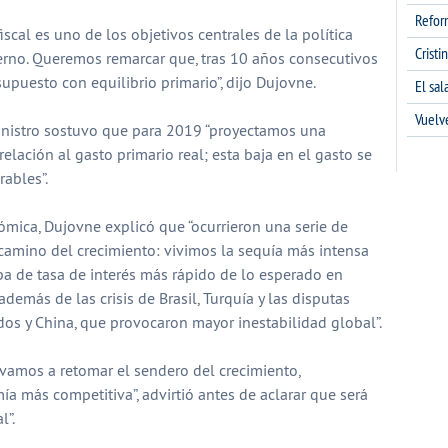
Refor
iscal es uno de los objetivos centrales de la política
Cristi
rno. Queremos remarcar que, tras 10 años consecutivos
upuesto con equilibrio primario”, dijo Dujovne.
El sa
Vuelv
inistro sostuvo que para 2019 “proyectamos una
relación al gasto primario real; esta baja en el gasto se
ables”.
ómica, Dujovne explicó que “ocurrieron una serie de
camino del crecimiento: vivimos la sequía más intensa
ba de tasa de interés más rápido de lo esperado en
demás de las crisis de Brasil, Turquía y las disputas
os y China, que provocaron mayor inestabilidad global”.
amos a retomar el sendero del crecimiento,
 más competitiva”, advirtió antes de aclarar que será
l”.