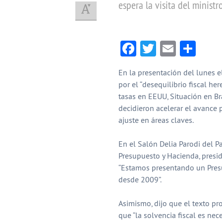
espera la visita del minist
Facebook
Twitter
Email
Com
En la presentación del lunes e
por el “desequilibrio fiscal he
tasas en EEUU, Situación en Bra
decidieron acelerar el avance p
ajuste en áreas claves.
En el Salón Delia Parodi del Pa
Presupuesto y Hacienda, presid
“Estamos presentando un Presu
desde 2009”.
Asimismo, dijo que el texto pr
que “la solvencia fiscal es nec