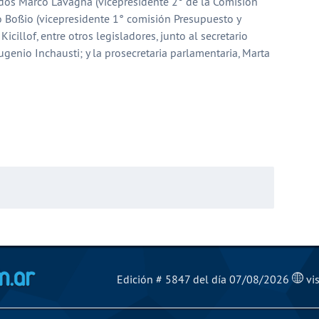
dos Marco Lavagna (vicepresidente 2° de la Comisión
 Bossio (vicepresidente 1° comisión Presupuesto y
Kicillof, entre otros legisladores, junto al secretario
genio Inchausti; y la prosecretaria parlamentaria, Marta
partir
El Mensajero Diario
Edición # 5847 del día 07/08/2026
vis