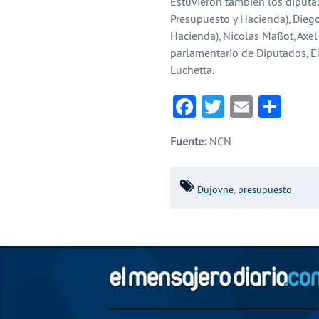
Estuvieron también los diputa
Presupuesto y Hacienda), Diego
Hacienda), Nicolas Massot, Axel 
parlamentario de Diputados, Eu
Luchetta.
Facebook
Twitter
Email
Com
Fuente:
NCN
Dujovne
,
presupuesto