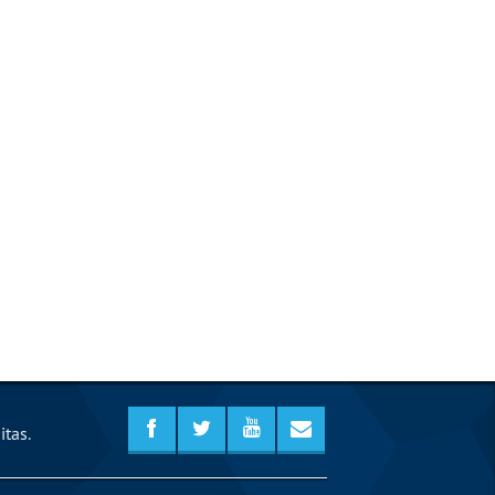
itas.