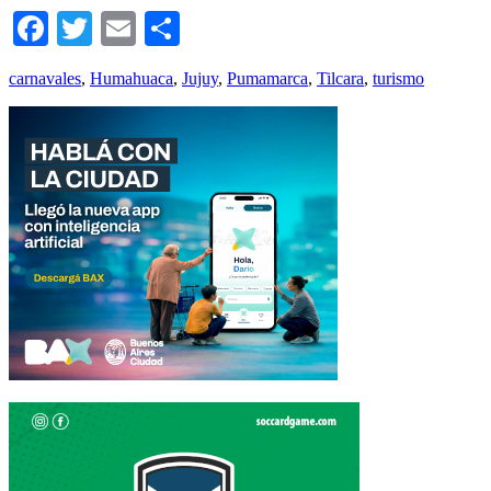
Facebook
Twitter
Email
Compartir
carnavales
,
Humahuaca
,
Jujuy
,
Pumamarca
,
Tilcara
,
turismo