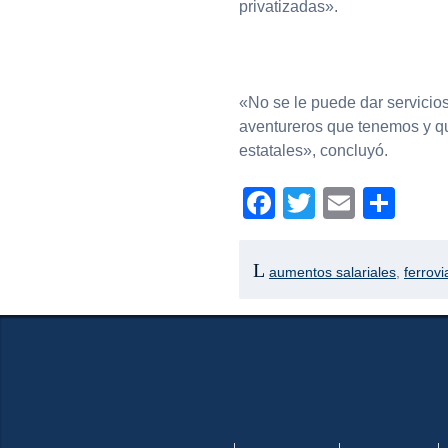
privatizadas».
«No se le puede dar servicios 
aventureros que tenemos y qu
estatales», concluyó.
Facebook
Twitter
Email
Com
aumentos salariales
,
ferrovi