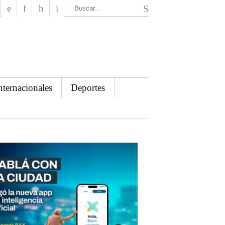
El Mensajero Diario
nternacionales
Deportes