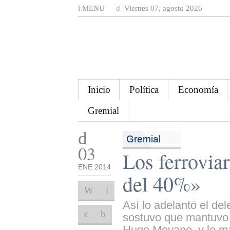
MENU
Viernes 07, agosto 2026
Inicio
Política
Economía
Gremial
Gremial
03
Los ferrovia
ENE 2014
del 40%»
Así lo adelantó el de
sostuvo que mantuvo 
Hugo Moyano, y le man