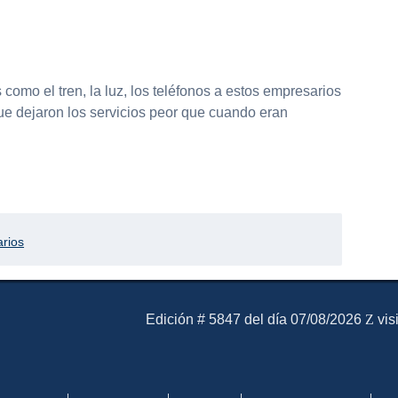
como el tren, la luz, los teléfonos a estos empresarios
e dejaron los servicios peor que cuando eran
partir
arios
El Mensajero Diario
Edición # 5847 del día 07/08/2026
vis