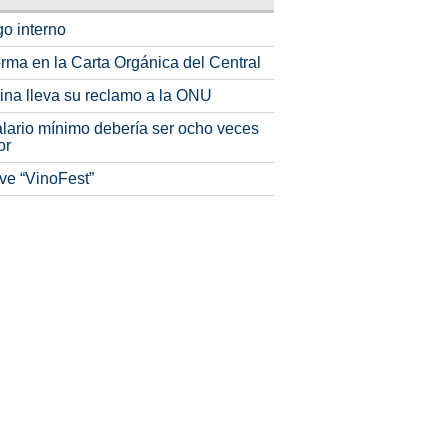
o interno
rma en la Carta Orgánica del Central
tina lleva su reclamo a la ONU
alario mínimo debería ser ocho veces
or
ve “VinoFest”