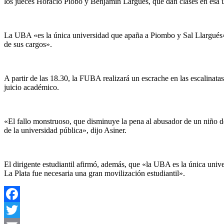
los jueces Horacio Piobo y Benjamín Largués, que dan clases en esa 
La UBA «es la única universidad que apaña a Piombo y Sal Llargués» d
de sus cargos».
A partir de las 18.30, la FUBA realizará un escrache en las escalinata
juicio académico.
«El fallo monstruoso, que disminuye la pena al abusador de un niño 
de la universidad pública», dijo Asiner.
El dirigente estudiantil afirmó, además, que «la UBA es la única univ
La Plata fue necesaria una gran movilización estudiantil».
Facebook