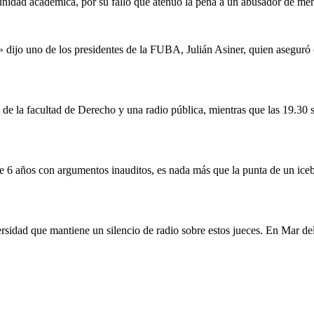
unidad académica, por su fallo que atenuó la pena a un abusador de me
ijo uno de los presidentes de la FUBA, Julián Asiner, quien aseguró q
s de la facultad de Derecho y una radio pública, mientras que las 19.30
de 6 años con argumentos inauditos, es nada más que la punta de un ic
ersidad que mantiene un silencio de radio sobre estos jueces. En Mar de