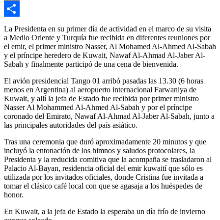
Email
Compartir
La Presidenta en su primer día de actividad en el marco de su visita
a Medio Oriente y Turquía fue recibida en diferentes reuniones por
el emir, el primer ministro Nasser, Al Mohamed Al-Ahmed Al-Sabah
y el príncipe heredero de Kuwait, Nawaf Al-Ahmad Al-Jaber Al-
Sabah y finalmente participó de una cena de bienvenida.
El avión presidencial Tango 01 arribó pasadas las 13.30 (6 horas
menos en Argentina) al aeropuerto internacional Farwaniya de
Kuwait, y allí la jefa de Estado fue recibida por primer ministro
Nasser Al Mohammed Al-Ahmed Al-Sabah y por el príncipe
coronado del Emirato, Nawaf Al-Ahmad Al-Jaber Al-Sabah, junto a
las principales autoridades del país asiático.
Tras una ceremonia que duró aproximadamente 20 minutos y que
incluyó la entonación de los himnos y saludos protocolares, la
Presidenta y la reducida comitiva que la acompaña se trasladaron al
Palacio Al-Bayan, residencia oficial del emir kuwaití que sólo es
utilizada por los invitados oficiales, donde Cristina fue invitada a
tomar el clásico café local con que se agasaja a los huéspedes de
honor.
En Kuwait, a la jefa de Estado la esperaba un día frío de invierno