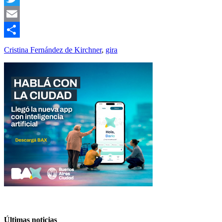
Twitter
Email
Compartir
Cristina Fernández de Kirchner
,
gira
Últimas noticias