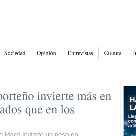
Sociedad
Opinión
Entrevistas
Cultura
I
porteño invierte más en
vados que en los
o Macri invierte un peso en