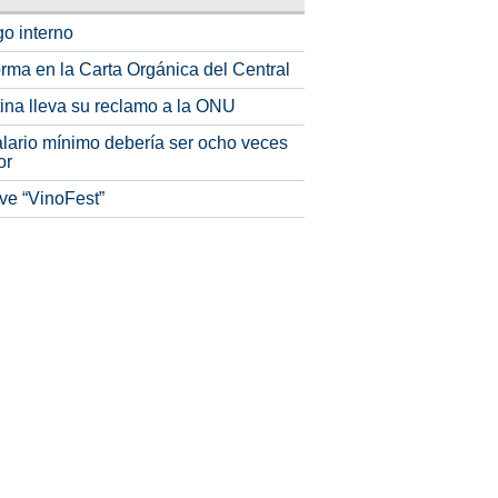
o interno
rma en la Carta Orgánica del Central
tina lleva su reclamo a la ONU
alario mínimo debería ser ocho veces
or
ve “VinoFest”