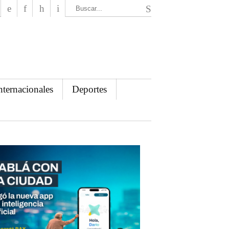
El Mensajero Diario
nternacionales
Deportes