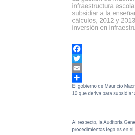
infraestructura escol
subsidiar a la enseña
cálculos, 2012 y 201
inversión en infraest
Facebook
Twitter
Email
El gobierno de Mauricio Macri
Compartir
10 que deriva para subsidiar
Al respecto, la Auditoría Gen
procedimientos legales en el