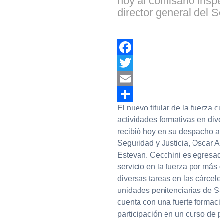
hoy al comisario insp
director general del S
Facebook
Twitter
Email
El nuevo titular de la fuerza
Compartir
actividades formativas en di
recibió hoy en su despacho a
Seguridad y Justicia, Oscar Al
Estevan. Cecchini es egresad
servicio en la fuerza por más
diversas tareas en las cárcele
unidades penitenciarias de 
cuenta con una fuerte formaci
participación en un curso de