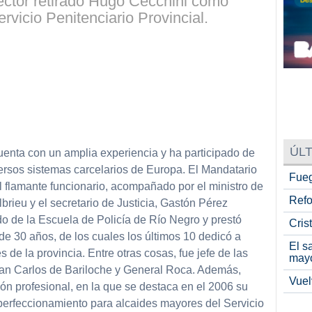
ector retirado Hugo Cecchini como
ervicio Penitenciario Provincial.
ÚLT
 cuenta con un amplia experiencia y ha participado de
versos sistemas carcelarios de Europa. El Mandatario
Fueg
l flamante funcionario, acompañado por el ministro de
Refo
brieu y el secretario de Justicia, Gastón Pérez
o de la Escuela de Policía de Río Negro y prestó
Cris
 de 30 años, de los cuales los últimos 10 dedicó a
El s
s de la provincia. Entre otras cosas, fue jefe de las
may
San Carlos de Bariloche y General Roca. Además,
Vuel
ón profesional, en la que se destaca en el 2006 su
 perfeccionamiento para alcaides mayores del Servicio