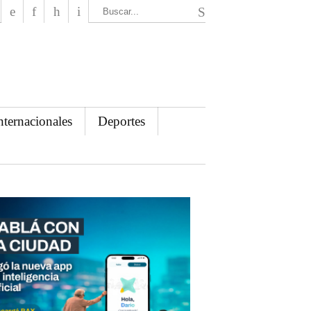
El Mensajero Diario
nternacionales
Deportes