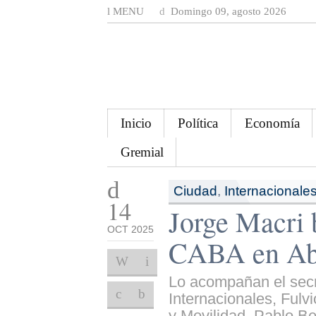
MENU
Domingo 09, agosto 2026
Inicio
Política
Economía
Gremial
Ciudad
,
Internacionale
14
Jorge Macri 
OCT 2025
CABA en Ab
Lo acompañan el secr
Internacionales, Fulv
y Movilidad, Pablo Be