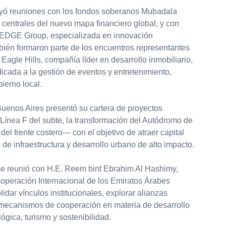
uyó reuniones con los fondos soberanos Mubadala
centrales del nuevo mapa financiero global, y con
 EDGE Group, especializada en innovación
bién formaron parte de los encuentros representantes
s Eagle Hills, compañía líder en desarrollo inmobiliario,
dicada a la gestión de eventos y entretenimiento,
ierno local.
uenos Aires presentó su cartera de proyectos
Línea F del subte, la transformación del Autódromo de
del frente costero— con el objetivo de atraer capital
s de infraestructura y desarrollo urbano de alto impacto.
se reunió con H.E. Reem bint Ebrahim Al Hashimy,
ooperación Internacional de los Emiratos Árabes
idar vínculos institucionales, explorar alianzas
 mecanismos de cooperación en materia de desarrollo
gica, turismo y sostenibilidad.