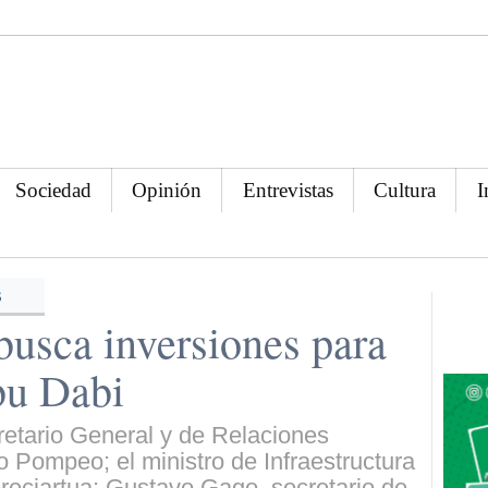
Sociedad
Opinión
Entrevistas
Cultura
I
s
busca inversiones para
u Dabi
etario General y de Relaciones
io Pompeo; el ministro de Infraestructura
reciartua; Gustavo Gago, secretario de