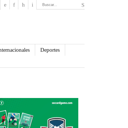
El Mensajero Diario
nternacionales
Deportes