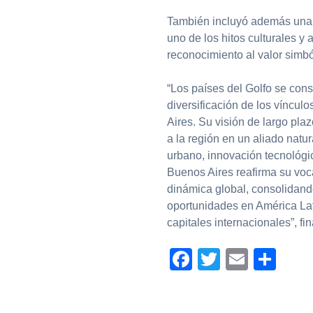
También incluyó además una v
uno de los hitos culturales y
reconocimiento al valor simból
“Los países del Golfo se cons
diversificación de los víncul
Aires. Su visión de largo pla
a la región en un aliado nat
urbano, innovación tecnológic
Buenos Aires reafirma su voc
dinámica global, consolidando
oportunidades en América Lati
capitales internacionales”, f
Facebook
Twitter
Email
Com