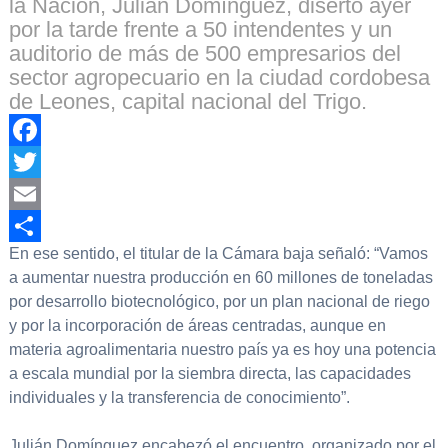
la Nación, Julián Domínguez, disertó ayer
por la tarde frente a 50 intendentes y un
auditorio de más de 500 empresarios del
sector agropecuario en la ciudad cordobesa
de Leones, capital nacional del Trigo.
Facebook
Twitter
Email
En ese sentido, el titular de la Cámara baja señaló: “Vamos
Compartir
a aumentar nuestra producción en 60 millones de toneladas
por desarrollo biotecnológico, por un plan nacional de riego
y por la incorporación de áreas centradas, aunque en
materia agroalimentaria nuestro país ya es hoy una potencia
a escala mundial por la siembra directa, las capacidades
individuales y la transferencia de conocimiento”.
Julián Domínguez encabezó el encuentro, organizado por el