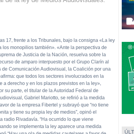
partir
s 17, frente a los Tribunales, bajo la consigna «La ley
a los monopilios también». «Ante la perspectiva de
prema de Justicia de la Nación, resuelva sobre la
ecurso de amparo interpuesto por el Grupo Clarín al
os de Comunicación Audiovisual, la Coalición por una
afirma: que todos los sectores involucrados en la
a derecho y en los plazos previstos en la ley»,
su parte, el titular de la Autoridad Federal de
iovisual, Gabriel Mariotto, se refirió a la medida
favor de la empresa Fibertel y subrayó que “no tiene
onita y tiene su propia ley de medios”, opinó el
a radio Rivadavía. “Ha ocurrido lo que viene
cuando se implementa la ley aparece una medida
ÚLT
regó.“Hay una ola de medidas cautelares a favor de