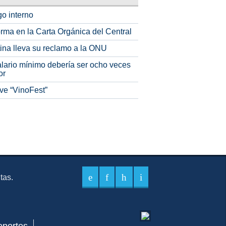
o interno
rma en la Carta Orgánica del Central
tina lleva su reclamo a la ONU
alario mínimo debería ser ocho veces
or
ve “VinoFest”
itas.
eportes