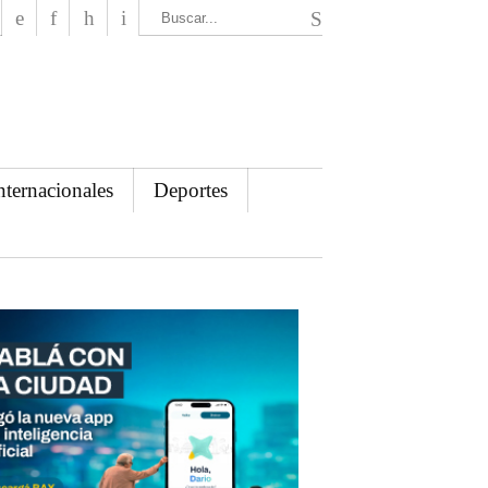
El Mensajero Diario
nternacionales
Deportes