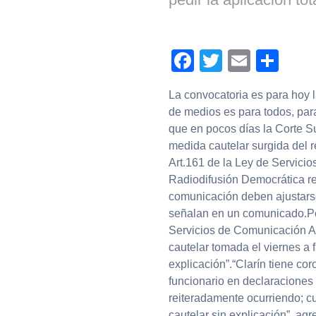
Facebook
Twitter
Email
Com
La convocatoria es para hoy la
de medios es para todos, par
que en pocos días la Corte Su
medida cautelar surgida del r
Art.161 de la Ley de Servici
Radiodifusión Democrática re
comunicación deben ajustarse 
señalan en un comunicado.Por 
Servicios de Comunicación Aud
cautelar tomada el viernes a 
explicación”.“Clarín tiene cor
funcionario en declaraciones 
reiteradamente ocurriendo; 
cautelar sin explicación”, ag