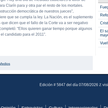
ara Clarín para y otra par el resto de los mortales.
Fueg
nstrucción democrática de nuestros jueces”,
Refo
iere que se cumpla la ley. La Nación, es el suplemento
 que dicen que el fallo de la Corte va a ser negativo
Cris
y completó: “Ellos quieren ganar tiempo porque algunos
El s
el candidato para el 2011”.
may
Vuel
partir
Medios
El Mensajero Diario
Edición # 5847 del día 07/08/2026
vis
Opinión
Entrevistas
Cultura
Internacionales
D