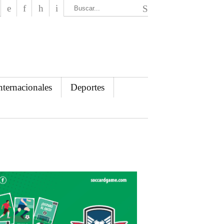
El Mensajero Diario
nternacionales
Deportes