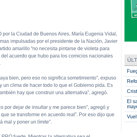
partir
 por la Ciudad de Buenos Aires, María Eugenia Vidal,
rmas impulsadas por el presidente de la Nación, Javier
rtido amarillo “no necesita pintarse de violeta para
á del acuerdo que hubo para los comicios nacionales
ÚLT
.
Fueg
vaya bien, pero eso no significa sometimiento”, expuso
Refo
y un clima de hacer todo lo que el Gobierno pida. Es
Cris
también hay que construir una alternativa”, agregó.
El s
may
zo por dejar de insultar y me parece bien”, agregó y
 que se transforme en acuerdo real”. Por eso dijo que
Vuel
á mal y poner un límite”.
PRO fuerte. Mientras la alternativa sea el