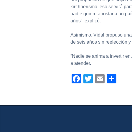
kirchnerismo, eso servirá pa
nadie quiere apostar a un pa
años”, explicó.
Asimismo, Vidal propuso una 
de seis años sin reelección y
“Nadie se anima a invertir e
a atender.
Facebook
Twitter
Email
Com