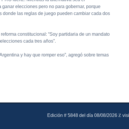
ra ganar elecciones pero no para gobernar, porque
ís donde las reglas de juego pueden cambiar cada dos
reforma constitucional: “Soy partidaria de un mandato
 elecciones cada tres años”.
n Argentina y hay que romper eso”, agregó sobre temas
partir
El Mensajero Diario
Edición # 5848 del día 08/08/2026
vis