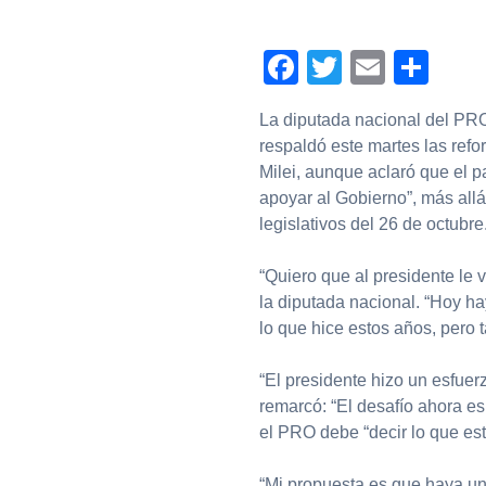
Facebook
Twitter
Email
Com
La diputada nacional del PRO
respaldó este martes las refo
Milei, aunque aclaró que el pa
apoyar al Gobierno”, más all
legislativos del 26 de octubre
“Quiero que al presidente le 
la diputada nacional. “Hoy ha
lo que hice estos años, pero 
“El presidente hizo un esfuer
remarcó: “El desafío ahora es
el PRO debe “decir lo que est
“Mi propuesta es que haya un 