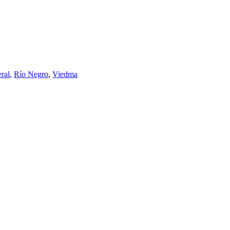
eral
,
Río Negro
,
Viedma