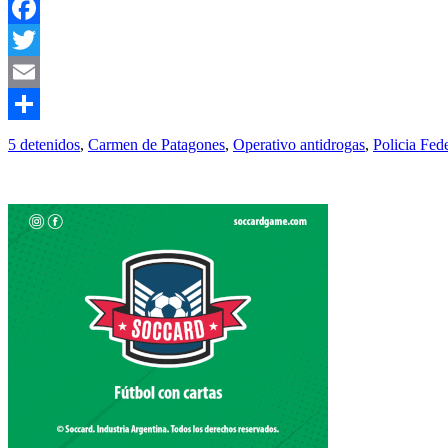
Facebook
Twitter
Email
Compartir
5 detenidos
,
Carmen de Patagones
,
Operativo antidrogas
,
Policia Fed