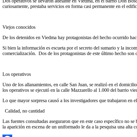
Dos operativos se llevaron adelante en Viedma, en el barrio Don Bosco
curiosamente, prestaba servicios en forma casi permanente en el edific
Viejos conocidos
De los detenidos en Viedma hay protagonistas del hecho ocurrido hace
Si bien la información es escueta por el secreto del sumario y la inco
comercialización. Dos de los protagonistas de este último hecho son 
Los operativos
Uno de los allanamientos, en calle San Juan, se realizó en el domicil
los operativos se ejecutó en la calle Mazzarello al 1.000 del barrio v
Lo que mayor sorpresa causó a los investigadores que trabajaron en el 
Calidad, no cantidad
Las fuentes consultadas aseguraron que en este caso específico no se b
la aparición en escena de un uniformado le da a la pesquisa una alta c