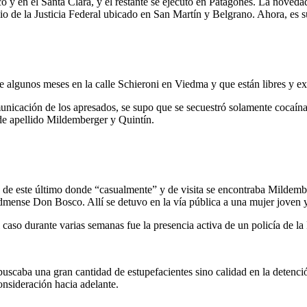
 y en el Santa Clara, y el restante se ejecutó en Patagones. La novedad 
io de la Justicia Federal ubicado en San Martín y Belgrano. Ahora, es s
 algunos meses en la calle Schieroni en Viedma y que están libres y ex
municación de los apresados, se supo que se secuestró solamente cocaína
de apellido Mildemberger y Quintín.
io de este último donde “casualmente” y de visita se encontraba Mildemb
iedmense Don Bosco. Allí se detuvo en la vía pública a una mujer joven y
caso durante varias semanas fue la presencia activa de un policía de la
uscaba una gran cantidad de estupefacientes sino calidad en la detención
onsideración hacia adelante.