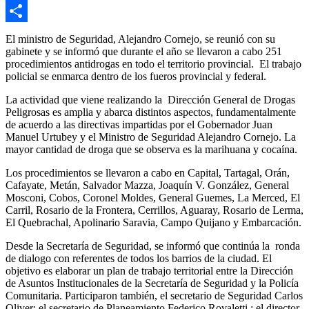
Email
Compartir
El ministro de Seguridad, Alejandro Cornejo, se reunió con su
gabinete y se informó que durante el año se llevaron a cabo 251
procedimientos antidrogas en todo el territorio provincial. El trabajo
policial se enmarca dentro de los fueros provincial y federal.
La actividad que viene realizando la Dirección General de Drogas
Peligrosas es amplia y abarca distintos aspectos, fundamentalmente
de acuerdo a las directivas impartidas por el Gobernador Juan
Manuel Urtubey y el Ministro de Seguridad Alejandro Cornejo. La
mayor cantidad de droga que se observa es la marihuana y cocaína.
Los procedimientos se llevaron a cabo en Capital, Tartagal, Orán,
Cafayate, Metán, Salvador Mazza, Joaquín V. González, General
Mosconi, Cobos, Coronel Moldes, General Guemes, La Merced, El
Carril, Rosario de la Frontera, Cerrillos, Aguaray, Rosario de Lerma,
El Quebrachal, Apolinario Saravia, Campo Quijano y Embarcación.
Desde la Secretaría de Seguridad, se informó que continúa la ronda
de dialogo con referentes de todos los barrios de la ciudad. El
objetivo es elaborar un plan de trabajo territorial entre la Dirección
de Asuntos Institucionales de la Secretaría de Seguridad y la Policía
Comunitaria. Participaron también, el secretario de Seguridad Carlos
Oliver; el secretario de Planeamiento Federico Rovaletti ; el director