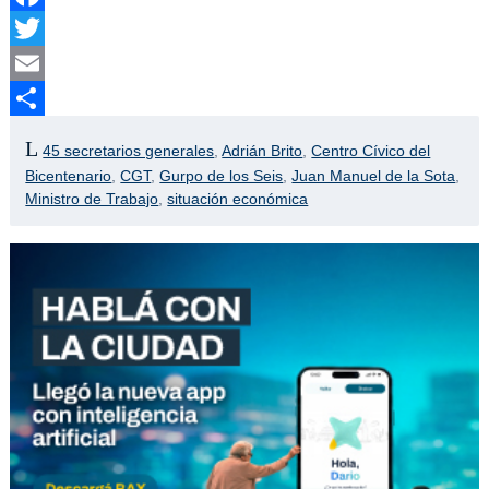
Facebook
Twitter
Email
Compartir
45 secretarios generales
,
Adrián Brito
,
Centro Cívico del
Bicentenario
,
CGT
,
Gurpo de los Seis
,
Juan Manuel de la Sota
,
Ministro de Trabajo
,
situación económica