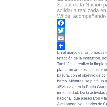
Social de la Nación p
solidaria realizada en
Wilde, acompañando 
Facebook
Twitter
Email
En el marco de las jornadas «
Compartir
refacción de la institución, d
También se realizó la limpiez
plantaron árboles, se instal
basura, con el objetivo de con
barrio. Mientras, se pintó u
«Evita vive en la Patria Gra
inmortalidad. De la actividad
nacional, que asesoraron y fac
Avellaneda; voluntarios de Ca