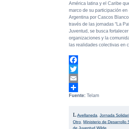
América latina y el Caribe que
marco de su participación en 
Argentina por Cascos Blancos
través de las jornadas “La Pat
Juventud, se busca fortalecer 
organizaciones y la comunidad
las realidades colectivas en c
Facebook
Twitter
Email
Fuente:
Telam
Compartir
Avellaneda
,
Jornada Solidar
Otro
,
Ministerio de Desarrollo 
de Juventud Wilde