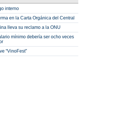
o interno
rma en la Carta Orgánica del Central
tina lleva su reclamo a la ONU
alario mínimo debería ser ocho veces
or
ve “VinoFest”