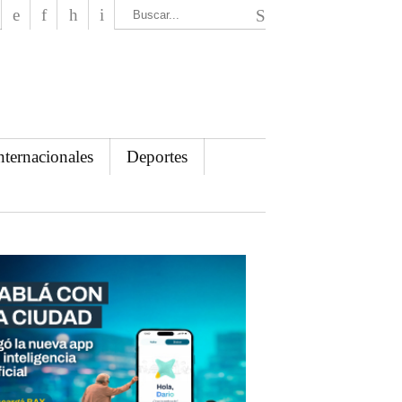
El Mensajero Diario
nternacionales
Deportes