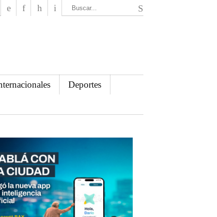
El Mensajero Diario
nternacionales
Deportes