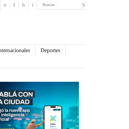
El Mensajero Diario
nternacionales
Deportes