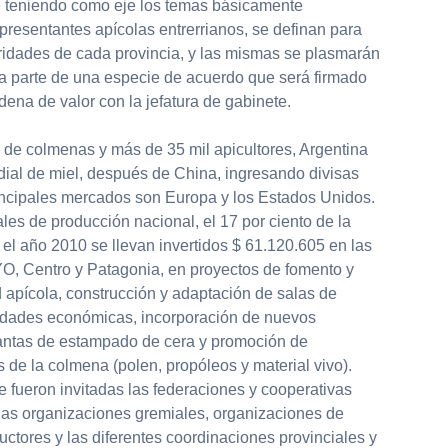
 teniendo como eje los temas básicamente
presentantes apícolas entrerrianos, se definan para
oridades de cada provincia, y las mismas se plasmarán
a parte de una especie de acuerdo que será firmado
adena de valor con la jefatura de gabinete.
 de colmenas y más de 35 mil apicultores, Argentina
ial de miel, después de China, ingresando divisas
incipales mercados son Europa y los Estados Unidos.
es de producción nacional, el 17 por ciento de la
el año 2010 se llevan invertidos $ 61.120.605 en las
, Centro y Patagonia, en proyectos de fomento y
ad apícola, construcción y adaptación de salas de
nidades económicas, incorporación de nuevos
lantas de estampado de cera y promoción de
 de la colmena (polen, propóleos y material vivo).
fueron invitadas las federaciones y cooperativas
las organizaciones gremiales, organizaciones de
ctores y las diferentes coordinaciones provinciales y