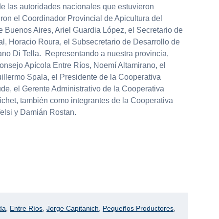
e las autoridades nacionales que estuvieron
ron el Coordinador Provincial de Apicultura del
e Buenos Aires, Ariel Guardia López, el Secretario de
l, Horacio Roura, el Subsecretario de Desarrollo de
no Di Tella. Representando a nuestra provincia,
onsejo Apícola Entre Ríos, Noemí Altamirano, el
lermo Spala, el Presidente de la Cooperativa
de, el Gerente Administrativo de la Cooperativa
vichet, también como integrantes de la Cooperativa
 Velsi y Damián Rostan.
da
,
Entre Ríos
,
Jorge Capitanich
,
Pequeños Productores
,