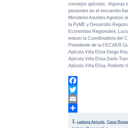
consejos apícolas. Algunas d
presentes en el encuentro fue
Ministerio Asuntos Agrarios d
la PyME y Desarrollo Regiona
Economías Regionales, Lucia
estuvo la Coordinadora del C
Presidente de la FECAER Guil
Apícola Villa Elisa Diego Rou
Apícola Villa Elisa Darío Tra
Apícola Villa Elisa, Roberto
Facebook
Twitter
Email
Compartir
cadena Apícola
,
Casa Rosa