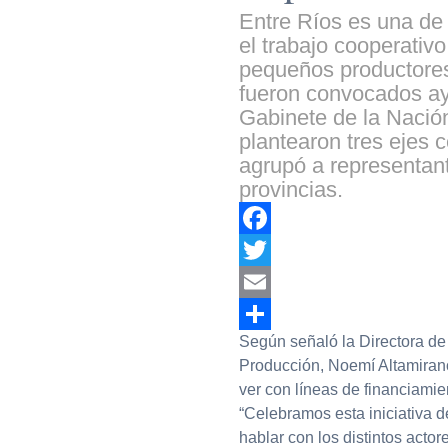
Entre Ríos es una de 
el trabajo cooperativ
pequeños productores
fueron convocados ay
Gabinete de la Nación
plantearon tres ejes 
agrupó a representant
provincias.
Facebook
Twitter
Email
Según señaló la Directora de
Compartir
Producción, Noemí Altamirano,
ver con líneas de financiamie
“Celebramos esta iniciativa d
hablar con los distintos acto