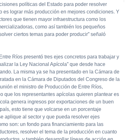
cisiones políticas del Estado para poder resolver
o es lograr más producción en mejores condiciones. Y
ectores que tienen mayor infraestructura como los
ercializadoras, como así también los pequeños
olver ciertos temas para poder producir” señaló
Entre Ríos presentó tres ejes concretos para trabajar y
ualizar la Ley Nacional Apícola” que desde hace
jando. La misma ya se ha presentado en la Cámara de
tratada en la Cámara de Diputados del Congreso de la
unión el ministro de Producción de Entre Ríos,
o que los representantes apícolas quieren plantear es
pícola genera ingresos por exportaciones de un buen
 país, esto tiene que volcarse en un porcentaje
e aplique al sector y que pueda resolver ejes
como son: un fondo para financiamiento para las
uctores, resolver el tema de la producción en cuanto
 productos, y también desarrollar líneas de acción en