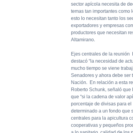
sector apícola necesita de de
temas tan importantes como l
esto lo necesitan tanto los s
exportadores y empresas com
productores que necesitan res
Altamirano.
Ejes centrales de la reunión 
destacó “la necesidad de act
mucho tiempo se viene traba
Senadores y ahora debe ser 
Nación. En relación a esta re
Roberto Schunk, señaló que l
que “si la cadena de valor a
porcentaje de divisas para el
determinado a un fondo que s
centrales para la apicultura 
cooperativas y pequeños prod
a lo sanitario, calidad de los