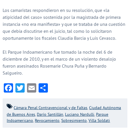
Los camaristas respondieron en su resolución, que «la
atipicidad del caso» sostenida por la magistrada de primera
instancia «no era manifiesta» y que se trataba de una cuestión
que debía discutirse en el juicio, tal como lo solicitaron
oportunamente los fiscales Claudia Barcia y Luis Cevasco.
El Parque Indoamericano fue tomado la noche del 6 de
diciembre de 2010, y en el marco de un violento desalojo
fueron asesinados Rosemarie Chura Puña y Bernardo
Salgueiro.
Facebook
Twitter
Email
Compartir
Cámara Penal Contravencional y de Faltas
,
Ciudad Autónoma
de Buenos Aires
,
Darío Santillán
,
Luciano Nardulli
,
Parque
Indoamericano
,
Revocamiento
,
Sobresimiento
,
Villa Soldati