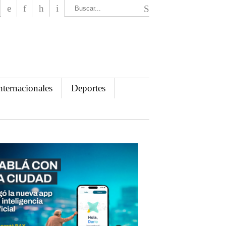
El Mensajero Diario
nternacionales
Deportes