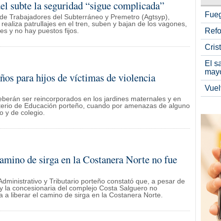
del subte la seguridad “sigue complicada”
Fueg
l de Trabajadores del Subterráneo y Premetro (Agtsyp),
 realiza patrullajes en el tren, suben y bajan de los vagones,
Refo
s y no hay puestos fijos.
Cris
El s
may
ños para hijos de víctimas de violencia
Vuel
deberán ser reincorporados en los jardines maternales y en
isterio de Educación porteño, cuando por amenazas de alguno
o y de colegio.
camino de sirga en la Costanera Norte no fue
ministrativo y Tributario porteño constató que, a pesar de
 y la concesionaria del complejo Costa Salguero no
ba a liberar el camino de sirga en la Costanera Norte.