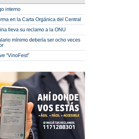
o interno
rma en la Carta Orgánica del Central
tina lleva su reclamo a la ONU
alario mínimo debería ser ocho veces
or
ve “VinoFest”