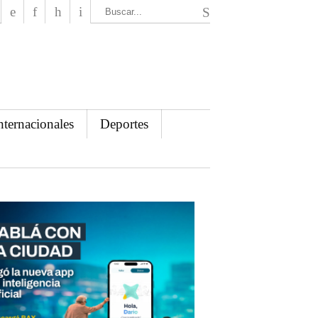
El Mensajero Diario
nternacionales
Deportes