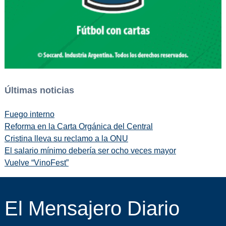
Últimas noticias
Fuego interno
Reforma en la Carta Orgánica del Central
Cristina lleva su reclamo a la ONU
El salario mínimo debería ser ocho veces mayor
Vuelve “VinoFest”
El Mensajero Diario