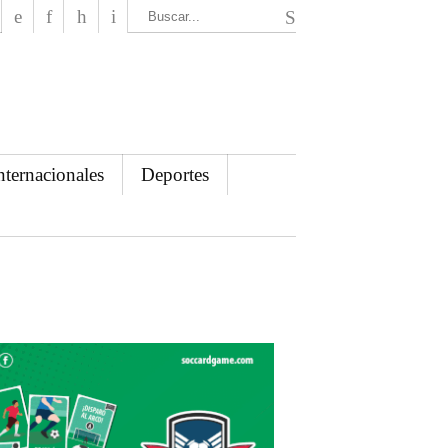
El Mensajero Diario
nternacionales
Deportes