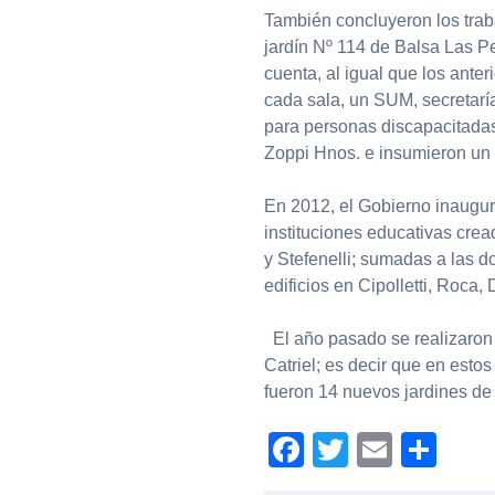
También concluyeron los trab
jardín Nº 114 de Balsa Las Per
cuenta, al igual que los ante
cada sala, un SUM, secretarí
para personas discapacitadas
Zoppi Hnos. e insumieron un 
En 2012, el Gobierno inauguró
instituciones educativas cre
y Stefenelli; sumadas a las d
edificios en Cipolletti, Roca, 
El año pasado se realizaron a
Catriel; es decir que en estos
fueron 14 nuevos jardines de 
Facebook
Twitter
Email
Com