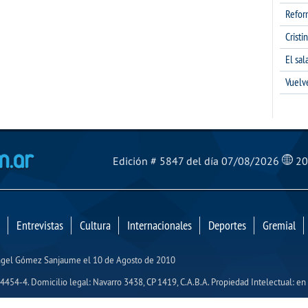
Refor
Cristi
El sa
Vuelv
El Mensajero Diario
Edición # 5847 del día 07/08/2026
20
Entrevistas
Cultura
Internacionales
Deportes
Gremial
Ángel Gómez Sanjaume el 10 de Agosto de 2010
454-4. Domicilio legal: Navarro 3438, CP 1419, C.A.B.A. Propiedad Intelectual: en 