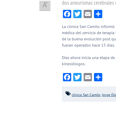
dos aneurismas cerebrales 
Facebook
Twitter
Email
Com
La clínica San Camilo informó h
médica del servicio de terapia 
de la buena evolución post qui
fueran operados hace 15 días.
Díaz ahora inicia una etapa de
kinesiólogos.
Facebook
Twitter
Email
Com
clínica San Camilo
,
Jorge Dí