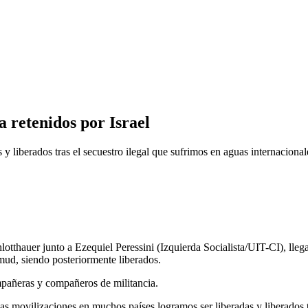
a retenidos por Israel
y liberados tras el secuestro ilegal que sufrimos en aguas internacional
tthauer junto a Ezequiel Peressini (Izquierda Socialista/UIT-CI), llega
umud, siendo posteriormente liberados.
ompañeras y compañeros de militancia.
as movilizaciones en muchos países logramos ser liberadas y liberados t