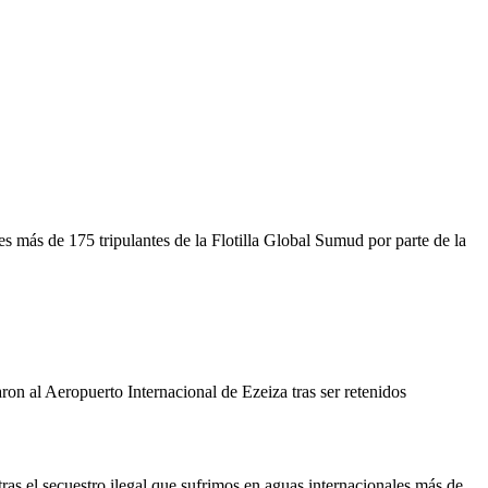
es más de 175 tripulantes de la Flotilla Global Sumud por parte de la
ron al Aeropuerto Internacional de Ezeiza tras ser retenidos
ras el secuestro ilegal que sufrimos en aguas internacionales más de