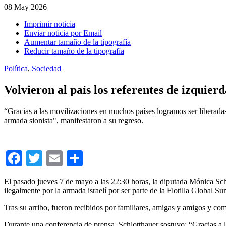
08
May 2026
Imprimir noticia
Enviar noticia por Email
Aumentar tamaño de la tipografía
Reducir tamaño de la tipografía
Política
,
Sociedad
Volvieron al país los referentes de izquierd
“Gracias a las movilizaciones en muchos países logramos ser liberadas 
armada sionista", manifestaron a su regreso.
Facebook
Twitter
Email
Compartir
El pasado jueves 7 de mayo a las 22:30 horas, la diputada Mónica Schlo
ilegalmente por la armada israelí por ser parte de la Flotilla Global S
Tras su arribo, fueron recibidos por familiares, amigas y amigos y c
Durante una conferencia de prensa, Schlotthauer sostuvo: “Gracias a l